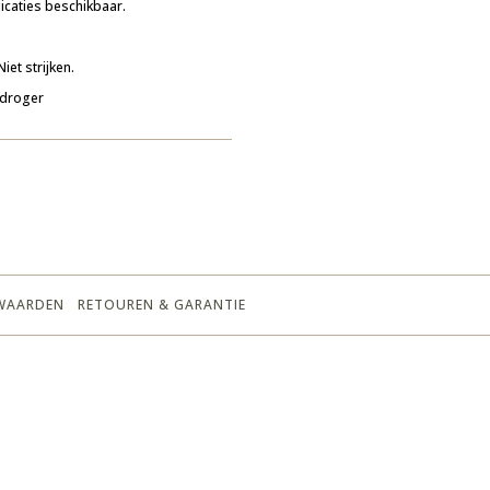
caties beschikbaar.
et strijken.
 droger
WAARDEN
RETOUREN & GARANTIE