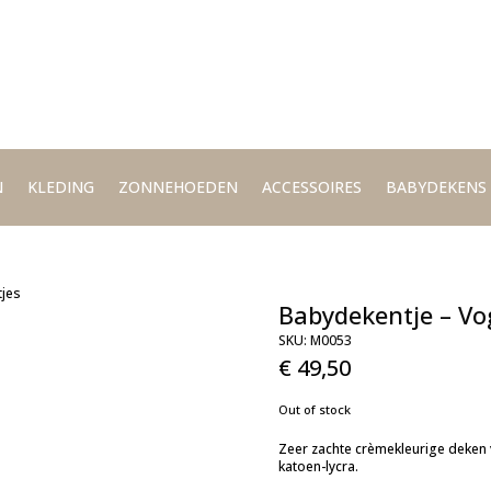
N
KLEDING
ZONNEHOEDEN
ACCESSOIRES
BABYDEKENS
tjes
Babydekentje – Vog
SKU:
M0053
€
49,50
Out of stock
Zeer zachte crèmekleurige deken 
katoen-lycra.