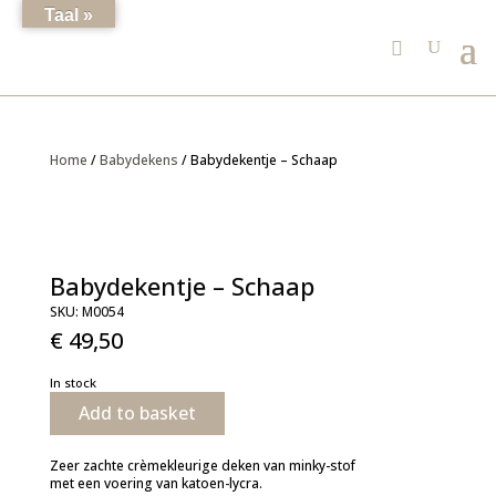
Taal »
Home
/
Babydekens
/ Babydekentje – Schaap
Babydekentje – Schaap
SKU:
M0054
€
49,50
In stock
Add to basket
Zeer zachte crèmekleurige deken van minky-stof
met een voering van katoen-lycra.