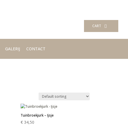
CART
GALERIJ
CONTACT
Tuinbroekjurk – Ijsje
€
34,50