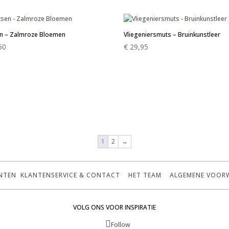
n – Zalmroze Bloemen
Vliegeniersmuts – Bruinkunstleer
50
€
29,95
1
2
→
NTEN
KLANTENSERVICE & CONTACT
HET TEAM
ALGEMENE VOOR
VOLG ONS VOOR INSPIRATIE
Follow